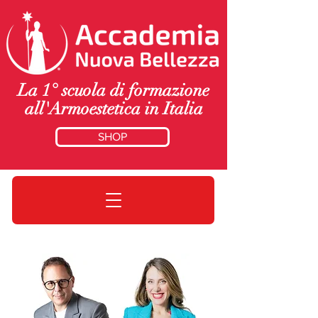
La 1° scuola di formazione
all'Armoestetica in Italia
SHOP